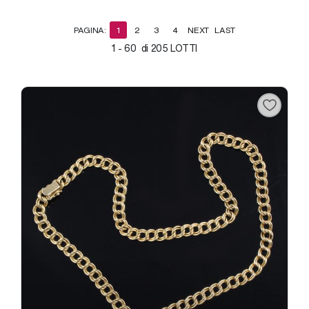
PAGINA:
1
2
3
4
NEXT
LAST
1 - 60 di 205 LOTTI