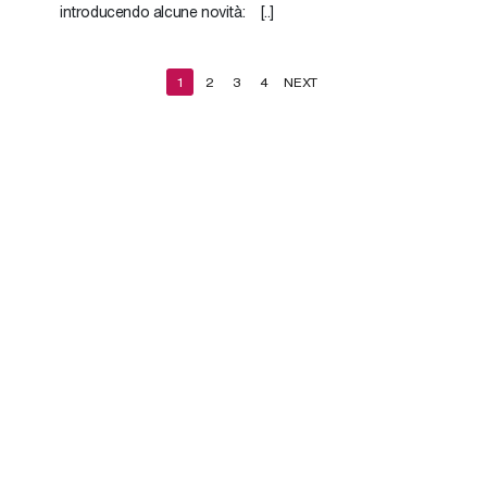
introducendo alcune novità: [..]
1
2
3
4
NEXT