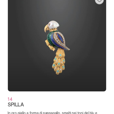
14
SPILLA
in oro giallo a forma di pappagallo, smalti nei toni del blu e