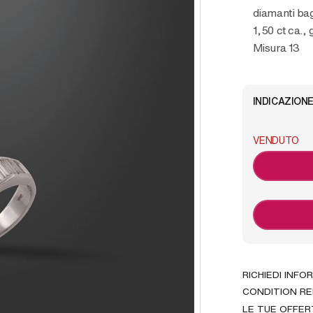
diamanti bag
1,50 ct ca., g
Misura 13
INDICAZIONE
VENDUTO
RICHIEDI INFO
CONDITION R
LE TUE OFFER