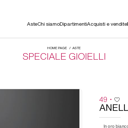
Aste
Chi siamo
Dipartimenti
Acquisti e vendite
HOME PAGE
ASTE
SPECIALE GIOIELLI
49
ANEL
in oro bianco sagomato con rivière di