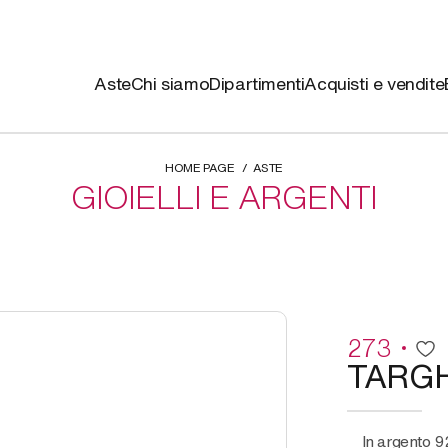
Aste
Chi siamo
Dipartimenti
Acquisti e vendite
HOME PAGE
ASTE
GIOIELLI E ARGENTI
273
TARGH
in argento 925/1000, raffigurante una valigia,