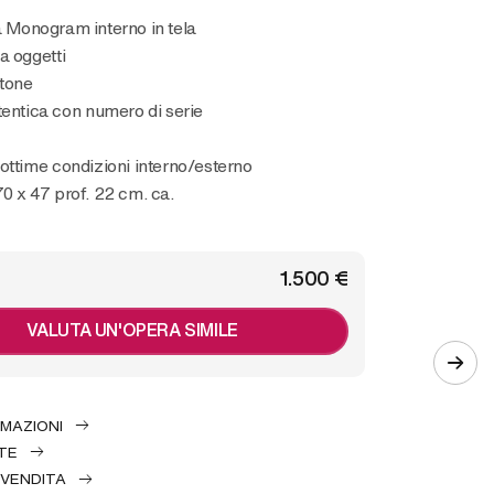
la Monogram interno in tela
a oggetti
ttone
tentica con numero di serie
ottime condizioni interno/esterno
0 x 47 prof. 22 cm. ca.
€ 1.500
VALUTA UN'OPERA SIMILE
RMAZIONI
TE
 VENDITA