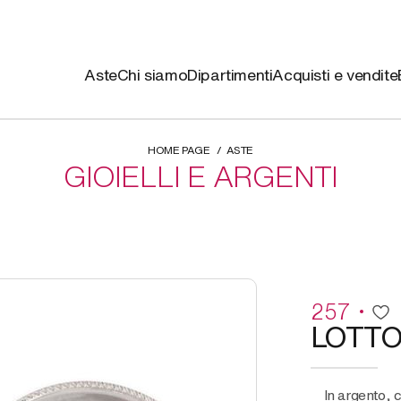
Aste
Chi siamo
Dipartimenti
Acquisti e vendite
HOME PAGE
ASTE
GIOIELLI E ARGENTI
257
LOTT
in argento, composto da sei piatti da dessert,