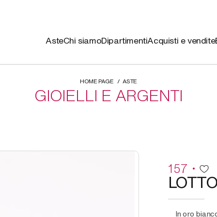
Aste
Chi siamo
Dipartimenti
Acquisti e vendite
HOME PAGE
ASTE
GIOIELLI E ARGENTI
157
LOTT
in oro bianco, composto da spilla a guisa di