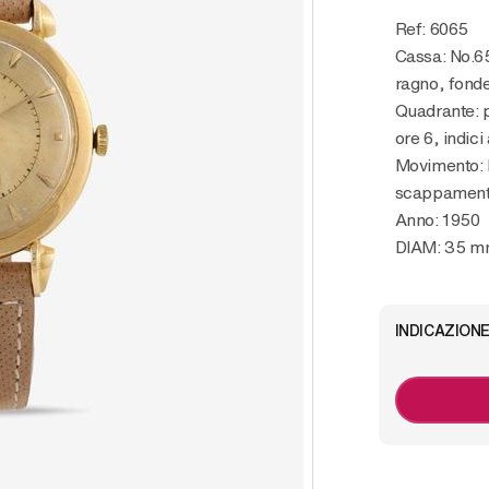
Ref: 6065
Cassa: No.65
ragno, fonde
Quadrante: p
ore 6, indic
Movimento: 
scappamento
Anno: 1950
DIAM: 35 
INDICAZIONE