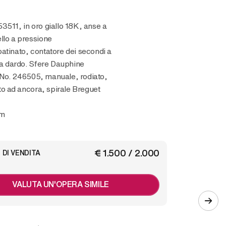
3511, in oro giallo 18K, anse a
llo a pressione
atinato, contatore dei secondi a
i a dardo. Sfere Dauphine
No. 246505, manuale, rodiato,
 ad ancora, spirale Breguet
mm
€ 1.500 / 2.000
 DI VENDITA
VALUTA UN'OPERA SIMILE