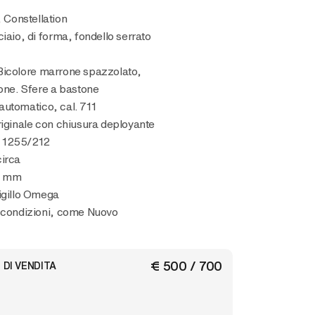
, Constellation
ciaio, di forma, fondello serrato
Bicolore marrone spazzolato,
tone. Sfere a bastone
utomatico, cal. 711
riginale con chiusura deployante
. 1255/212
circa
8 mm
igillo Omega
e condizioni, come Nuovo
€ 500 / 700
 DI VENDITA