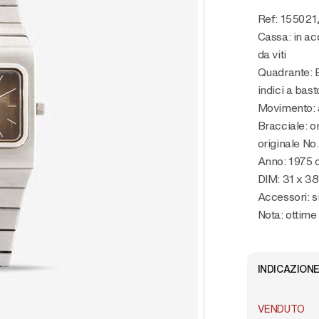
Ref: 155021
Cassa: in ac
da viti
Quadrante: 
indici a bas
Movimento: a
Bracciale: o
originale No
Anno: 1975 
DIM: 31 x 3
Accessori: s
Nota: ottim
INDICAZIONE
VENDUTO