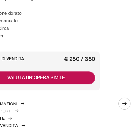
tone dorato
 manuale
circa
cm
€ 280 / 380
 DI VENDITA
VALUTA UN'OPERA SIMILE
RMAZIONI
EPORT
TE
 VENDITA