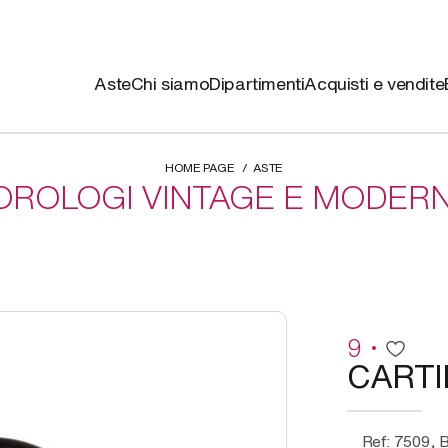
Aste
Chi siamo
Dipartimenti
Acquisti e vendite
HOME PAGE
ASTE
OROLOGI VINTAGE E MODERN
9
CARTI
Ref: 7509, Baignoire, orologio da scrivania