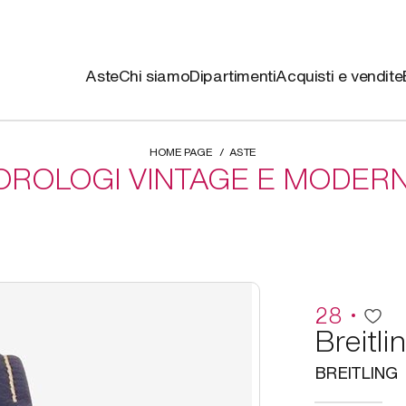
Aste
Chi siamo
Dipartimenti
Acquisti e vendite
HOME PAGE
ASTE
OROLOGI VINTAGE E MODERN
28
Breitli
BREITLING