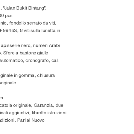
100 pcs
anio, fondello serrato da viti,
F99483, 8 viti sulla lunetta in
apisserie nero, numeri Arabi
io. Sfere a bastone gialle
automatico, cronografo, cal.
riginale in gomma, chiusura
riginale
mm
catola originale, Garanzia, due
inali aggiuntivi, libretto istruzioni
ndizioni, Pari al Nuovo