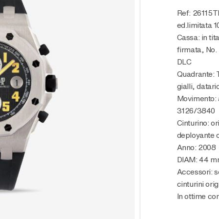
Ref: 26115TI, “Jalan Bukit Bintang”,
ed.limitata 
Cassa: in tit
firmata, No. 
DLC
Quadrante: T
gialli, datar
Movimento: 
3126/3840
Cinturino: o
deployante o
Anno: 2008
DIAM: 44 
Accessori: s
cinturini orig
In ottime co