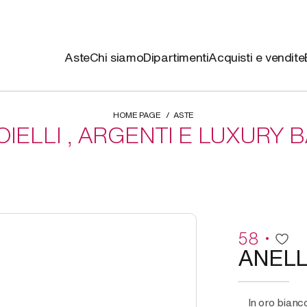
Aste
Chi siamo
Dipartimenti
Acquisti e vendite
HOME PAGE
ASTE
OIELLI , ARGENTI E LUXURY 
58
ANEL
in oro bianco sormontato da una libellula,