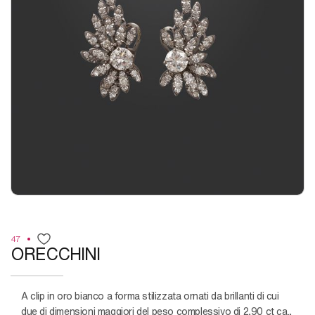
47
ORECCHINI
a clip in oro bianco a forma stilizzata ornati da brillanti di cui
due di dimensioni maggiori del peso complessivo di 2,90 ct ca.,