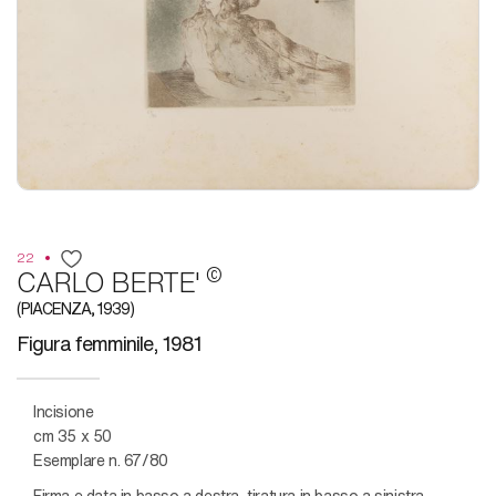
22
©
CARLO BERTE'
(PIACENZA, 1939)
Figura femminile, 1981
Incisione
cm 35 x 50
Esemplare n. 67/80
Firma e data in basso a destra, tiratura in basso a sinistra