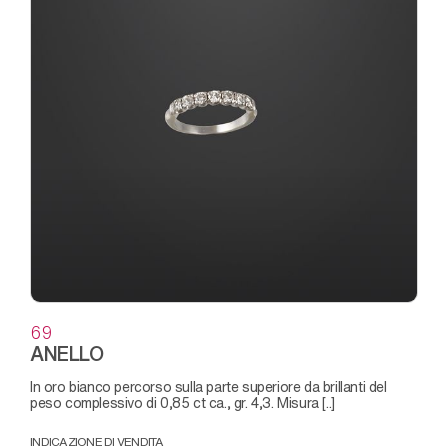
69
ANELLO
in oro bianco percorso sulla parte superiore da brillanti del
peso complessivo di 0,85 ct ca., gr. 4,3. Misura [..]
INDICAZIONE DI VENDITA