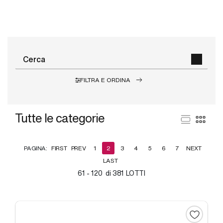
FILTRA E ORDINA
Tutte le categorie
PAGINA:
FIRST
PREV
1
2
3
4
5
6
7
NEXT
LAST
61 - 120 di 381 LOTTI