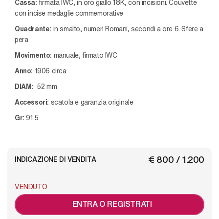
Cassa:
firmata IWC,
in oro giallo 18K, con incisioni. Couvette
con incise medaglie commemorative
Quadrante:
in smalto, numeri Romani, secondi a ore 6. Sfere a
pera
Movimento:
manuale, firmato IWC
Anno:
1906 circa
DIAM:
52
mm
Accessori:
scatola e garanzia originale
Gr:
91.5
€ 800 / 1.200
INDICAZIONE DI VENDITA
VENDUTO
ENTRA O REGISTRATI