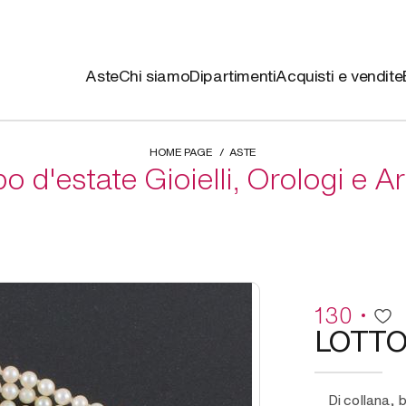
Aste
Chi siamo
Dipartimenti
Acquisti e vendite
HOME PAGE
ASTE
 d'estate Gioielli, Orologi e A
130
LOTT
di collana, bracciale, orecchini e anello in oro