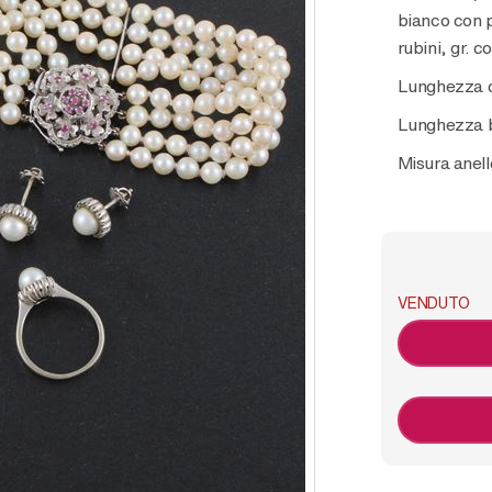
bianco con p
rubini, gr. c
Lunghezza c
Lunghezza b
Misura anell
VENDUTO