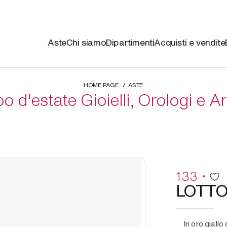
Aste
Chi siamo
Dipartimenti
Acquisti e vendite
HOME PAGE
ASTE
 d'estate Gioielli, Orologi e A
133
LOTT
in oro giallo costituito da due anelli