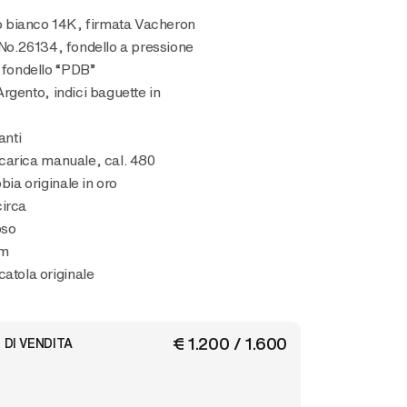
No.26134, fondello a pressione
l fondello “PDB”
rgento, indici baguette in
anti
carica manuale, cal. 480
bbia originale in oro
circa
oso
mm
catola originale
€ 1.200 / 1.600
 DI VENDITA