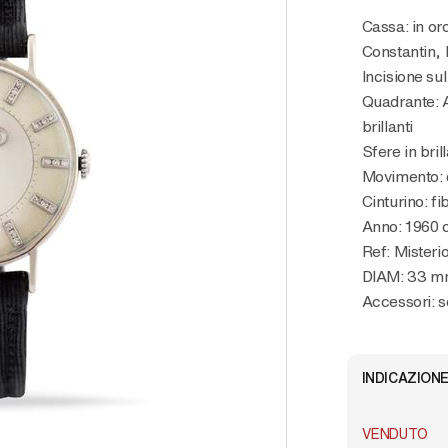
Cassa: in oro bianco 14K, firmata Vacheron
Constantin, 
Incisione su
Quadrante: A
brillanti
Sfere in brill
Movimento: 
Cinturino: fi
Anno: 1960 
Ref: Misteri
DIAM: 33 
Accessori: s
INDICAZIONE
VENDUTO