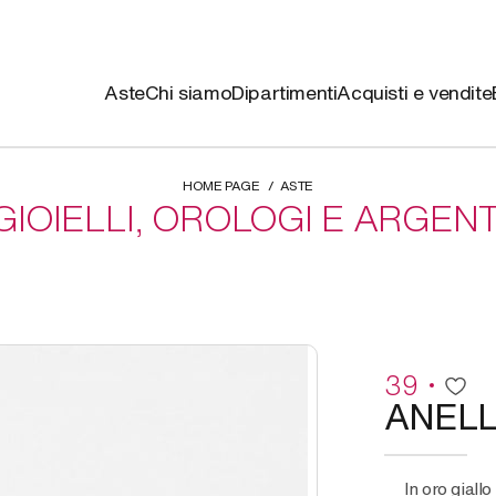
Aste
Chi siamo
Dipartimenti
Acquisti e vendite
HOME PAGE
ASTE
GIOIELLI, OROLOGI E ARGENT
39
ANEL
in oro giallo con turchese cabochon ovale e