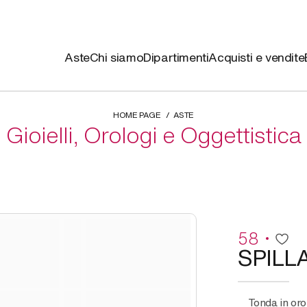
Aste
Chi siamo
Dipartimenti
Acquisti e vendite
HOME PAGE
ASTE
Gioielli, Orologi e Oggettistica
58
SPILL
tonda in oro giallo a cornice traforata