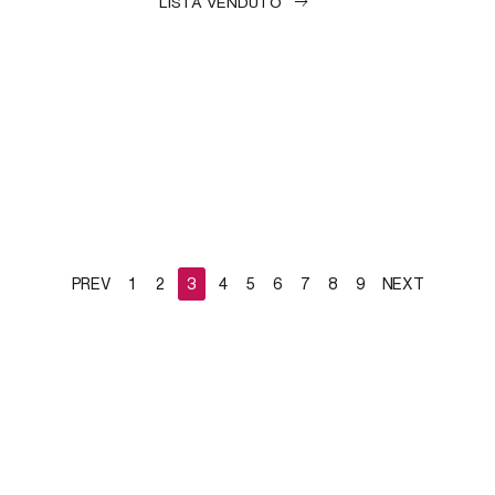
LISTA VENDUTO
PREV
1
2
3
4
5
6
7
8
9
NEXT